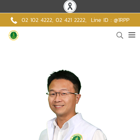
02 102 4222,
02 421 2222
,
Line ID : @1RPP