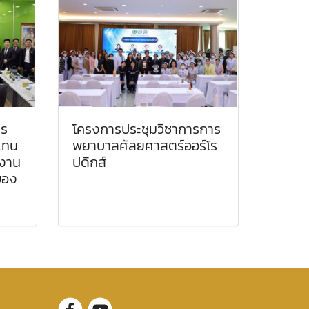
าร
โครงการประชุมวิชาการการ
แทน
พยาบาลศัลยศาสตร์ออร์โร
ูงาน
ปดิกส์
ของ