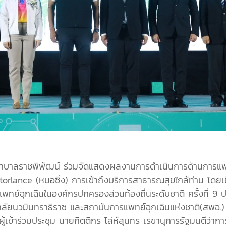
ยาบาลราชพิพัฒน์ ร่วมจัดแสดงผลงานการดำเนินการด้านการแพทย
lance (หมอซิ่ง) การเข้าถึงบริการสาธารณสุขใกล้ท่าน โดยเชื
ย์ฉุกเฉินในองค์กรปกครองส่วนท้องถิ่นระดับชาติ ครั้งที่ 9 
ลัยนวมินทราธิราช และสถาบันการแพทย์ฉุกเฉินแห่งชาติ(สพฉ.) เ
บผู้เข้าร่วมประชุม นายกิตติกร โล่ห์สุนทร เรขานุการรัฐมนตี