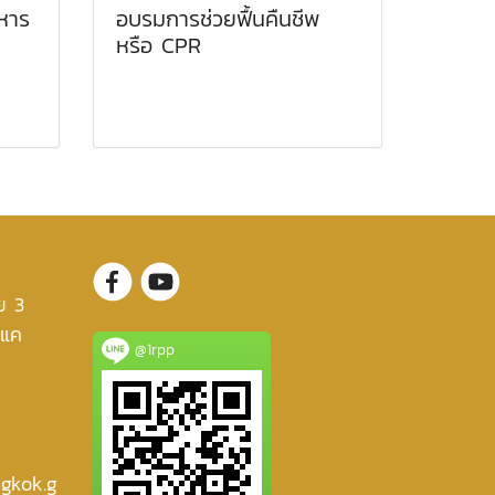
ิหาร
อบรมการช่วยฟื้นคืนชีพ
หรือ CPR
ย 3
งแค
@1rpp
gkok.g