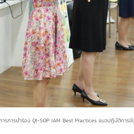
การการนำร่อง QI-SOP IAM Best Practices แนวปฎิบัติการขับเค