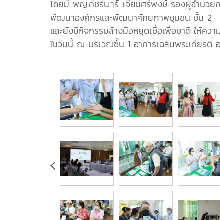
โดยมี พญ.คัชรินทร์ เจียมศรีพงษ์ รองผู้อำนว
พัฒนาองค์กรและพัฒนาศักยภาพชุมชน ชั้น 2
และยังมีกิจกรรมล้างมือหยุดเชื้อเพื่อชาติ ให้คว
ในวันนี้ ณ บริเวณชั้น 1 อาคารเฉลิมพระเกียรติ อย