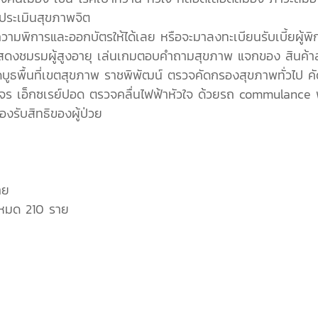
ประเมินสุขภาพจิต
พิการและออกบัตรให้ได้เลย หรือจะมาลงทะเบียนรับเบี้ยผู้พิการ
งชมรมผู้สูงอายุ เล่นเกมตอบคำถามสุขภาพ แจกของ สินค้าสุ
ดบูธพื้นที่เขตสุขภาพ ราชพิพัฒน์ ตรวจคัดกรองสุขภาพทั่วไป 
จร เอ็กซเรย์ปอด ตรวจคลื่นไฟฟ้าหัวใจ ด้วยรถ commulanc
องรับสิทธิของผู้ป่วย
าย
งหมด 210 ราย