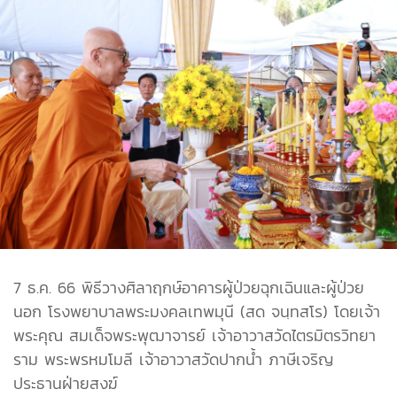
7 ธ.ค. 66 พิธีวางศิลาฤกษ์อาคารผู้ป่วยฉุกเฉินและผู้ป่วย
นอก โรงพยาบาลพระมงคลเทพมุนี (สด จนฺทสโร) โดยเจ้า
พระคุณ สมเด็จพระพุฒาจารย์ เจ้าอาวาสวัดไตรมิตรวิทยา
ราม พระพรหมโมลี เจ้าอาวาสวัดปากน้ำ ภาษีเจริญ
ประธานฝ่ายสงฆ์