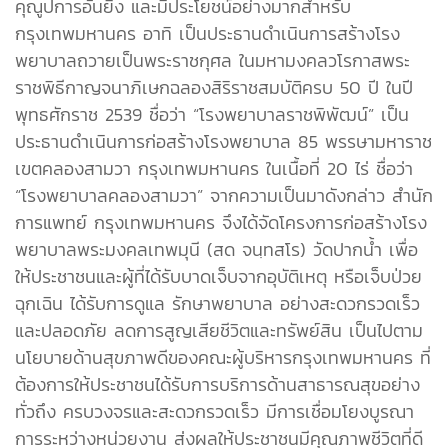
คุณูปการอันยิ่ง และมีประโยชน์อย่างมากสำหรับ
กรุงเทพมหานคร อาทิ เป็นประธานดำเนินการสร้างโรง
พยาบาลถวายเป็นพระราชกุศล ในมหามงคลวโรกาสพระ
ราชพิธีกาญจนาภิเษกฉลองสิริราชสมบัติครบ 50 ปี ในปี
พุทธศักราช 2539 ชื่อว่า “โรงพยาบาลราชพิพัฒน์” เป็น
ประธานดำเนินการก่อสร้างโรงพยาบาล 85 พรรษามหาราช
เขตคลองสามวา กรุงเทพมหานคร ในเนื้อที่ 20 ไร่ ชื่อว่า
“โรงพยาบาลคลองสามวา” จากความเป็นมาดังกล่าว สำนัก
การแพทย์ กรุงเทพมหานคร จึงได้จัดโครงการก่อสร้างโรง
พยาบาลพระมงคลเทพมุนี (สด จนฺทสโร) วัดปากน้ำ เพื่อ
ให้ประชาชนและผู้ที่ได้รับบาดเจ็บจากอุบัติเหตุ หรือเจ็บป่วย
ฉุกเฉิน ได้รับการดูแล รักษาพยาบาล อย่างสะดวกรวดเร็ว
และปลอดภัย ลดการสูญเสียชีวิตและทรัพย์สิน เป็นไปตาม
นโยบายด้านสุขภาพดีของคณะผู้บริหารกรุงเทพมหานคร ที่
ต้องการให้ประชาชนได้รับการบริการด้านสาธารณสุขอย่าง
ทั่วถึง ครบวงจรและสะดวกรวดเร็ว มีการเชื่อมโยงบูรณา
การระหว่างหน่วยงาน ส่งผลให้ประชาชนมีคุณภาพชีวิตที่ดี