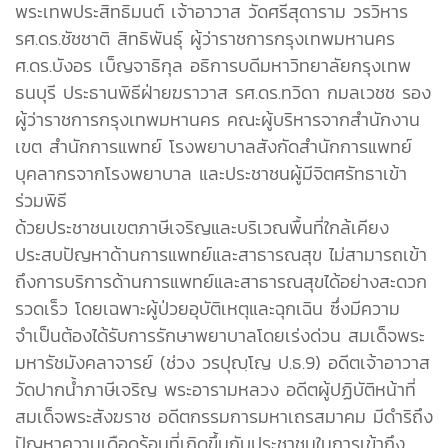
พระเทพประสิทธิมนต์ เจ้าอาวาส วัดศรีสุดาราม วรวิหาร
รศ.ดร.ชัชชาติ สิทธิพันธุ์ ผู้ว่าราชการกรุงเทพมหานคร
ศ.ดร.บังอร เบ็ญจาธิกุล อธิการบดีมหาวิทยาลัยกรุงเทพ
ธนบุรี ประธานพิธีฝ่ายฆราวาส รศ.ดร.ทวิดา กมลเวชช รอง
ผู้ว่าราชการกรุงเทพมหานคร คณะผู้บริหารจากสำนักงาน
เขต สำนักการแพทย์ โรงพยาบาลสังกัดสำนักการแพทย์
บุคลากรจากโรงพยาบาล และประชาชนผู้มีจิตศรัทธาเข้า
ร่วมพิธี
ด้วยประชาชนเขตภาษีเจริญและบริเวณพื้นที่ใกล้เคียง
ประสบปัญหาด้านการแพทย์และสาธารณสุข ไม่สามารถเข้า
ถึงการบริการด้านการแพทย์และสาธารณสุขได้อย่างสะดวก
รวดเร็ว โดยเฉพาะผู้ป่วยอุบัติเหตุและฉุกเฉิน ซึ่งมีความ
จำเป็นต้องได้รับการรักษาพยาบาลโดยเร่งด่วน สมเด็จพระ
มหารัชมังคลาจารย์ (ช่วง วรปุญฺโญ ป.ธ.9) อดีตเจ้าอาวาส
วัดปากน้ำภาษีเจริญ พระอารามหลวง อดีตผู้ปฏิบัติหน้าที่
สมเด็จพระสังฆราช อดีตกรรมการมหาเถรสมาคม มีดำริถึง
ปัญหาความเดือดร้อนที่เกิดขึ้นกับประชาชนในการเข้าถึง