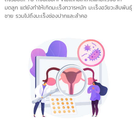
มดลูก แต่ยังทำให้เกิดมะเร็งทวารหนัก มะเร็งอวัยวะสืบพันธุ์
ชาย รวมไปถึงมะเร็งช่องปากและลำคอ