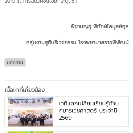
แนะนำในการฉีดวัคซีนเข็มกระตุ้นซ้ำ
พิชามญชุ์ พิทักษ์ไพบูลย์กุล
กลุ่มงานสูตินรีเวชกรรม โรงพยาบาลราชพิพัฒน์
บทความ
เนื้อหาที่เกี่ยวข้อง
เวทีแลกเปลี่ยนเรียนรู้ด้าน
กุมารเวชศาสตร์ ประจำปี
2569