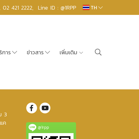
,
02 421 2222
,
Line ID : @1RPP
TH
ริการ
ข่าวสาร
เพิ่มเติม
ย 3
งแค
@1rpp