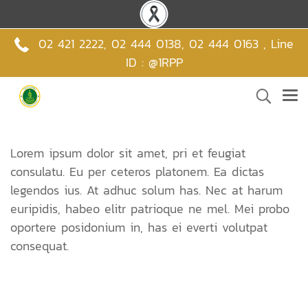
02 421 2222
,
02 444 0138
,
02 444 0163 , Line
ID : @1RPP
Lorem ipsum dolor sit amet, pri et feugiat
consulatu. Eu per ceteros platonem. Ea dictas
legendos ius. At adhuc solum has. Nec at harum
euripidis, habeo elitr patrioque ne mel. Mei probo
oportere posidonium in, has ei everti volutpat
consequat.