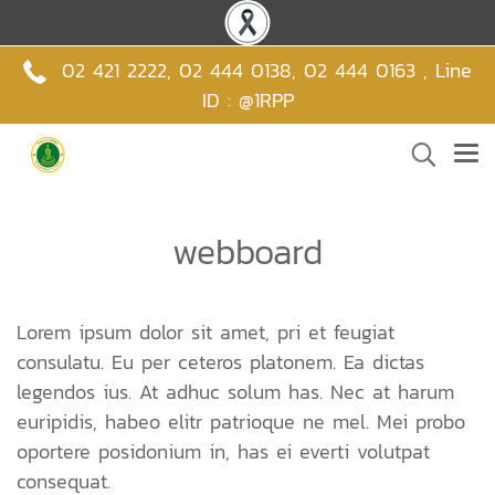
02 421 2222
,
02 444 0138
,
02 444 0163 , Line
ID : @1RPP
webboard
Lorem ipsum dolor sit amet, pri et feugiat
consulatu. Eu per ceteros platonem. Ea dictas
legendos ius. At adhuc solum has. Nec at harum
euripidis, habeo elitr patrioque ne mel. Mei probo
oportere posidonium in, has ei everti volutpat
consequat.