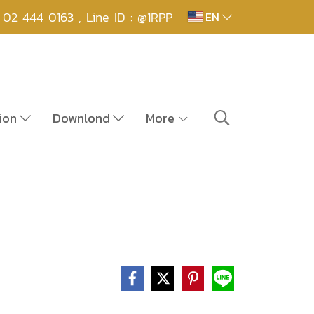
,
02 444 0163 , Line ID : @1RPP
EN
ion
Downlond
More