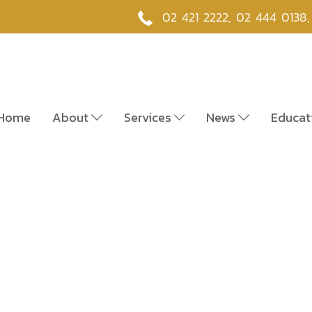
02 421 2222
,
02 444 0138
Home
About
Services
News
Educat