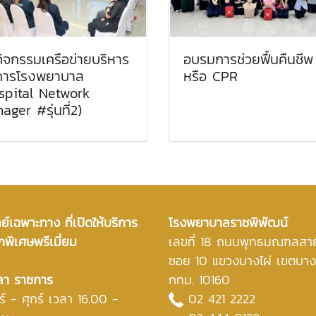
กิจกรรมเครือข่ายบริหาร
อบรมการช่วยฟื้นคืนชีพ
การโรงพยาบาล
หรือ CPR
spital Network
ager #รุ่นที่2)
์เฉพาะทาง ที่เปิดให้บริการ
โรงพยาบาลราชพิพัฒน์
กพิเศษพรีเมี่ยม
เลขที่ 18 ถนนพุทธมณฑลสา
ซอย 10 แขวงบางไผ่ เขตบา
ลา ราชการ
กทม. 10160
ร์ - ศุกร์ เวลา 16.00 -
02 421 2222