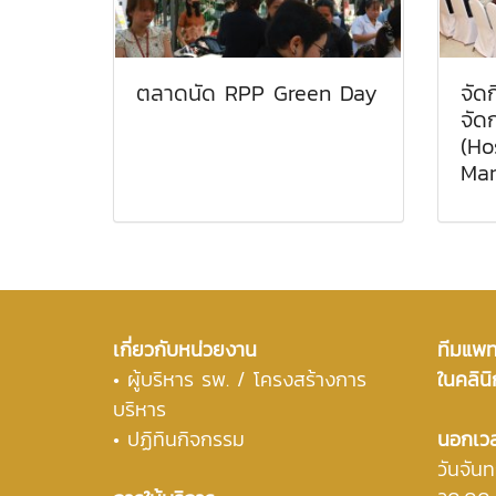
ตลาดนัด RPP Green Day
จัด
จัด
(Ho
Man
เกี่ยวกับหน่วยงาน
ทีมแพทย
•
ผู้บริหาร รพ. / โครงสร้างการ
ในคลินิ
บริหาร
• ปฏิทินกิจกรรม
นอกเว
วันจันท