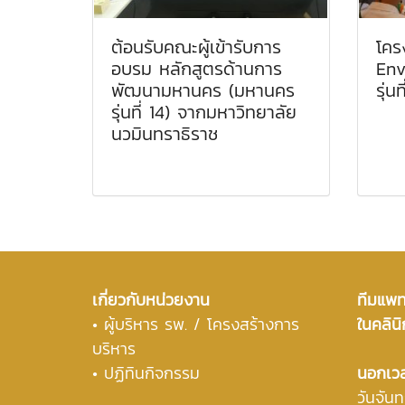
ต้อนรับคณะผู้เข้ารับการ
โค
อบรม หลักสูตรด้านการ
Env
พัฒนามหานคร (มหานคร
รุ่นที
รุ่นที่ 14) จากมหาวิทยาลัย
นวมินทราธิราช
เกี่ยวกับหน่วยงาน
ทีมแพทย
•
ผู้บริหาร รพ. / โครงสร้างการ
ในคลินิ
บริหาร
• ปฏิทินกิจกรรม
นอกเว
วันจันท