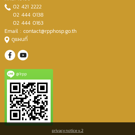
02 421 2222
02 444 0138
02 444 0163
Email : contact@rpphosp.go.th
ดูแผนที่
@1rpp
privacy notice v.2