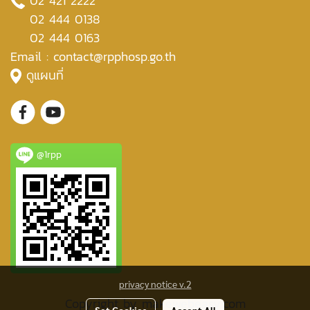
02 421 2222
02 444 0138
02 444 0163
Email : contact@rpphosp.go.th
ดูแผนที่
@1rpp
privacy notice v.2
Copyright by makewebeasy.com