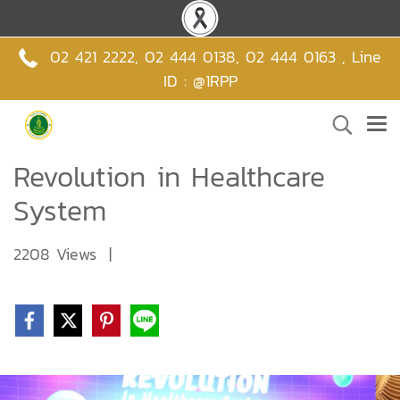
02 421 2222
,
02 444 0138
,
02 444 0163 , Line
ID : @1RPP
Revolution in Healthcare
System
2208 Views
|